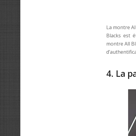
La montre All
Blacks est é
montre All Bl
d’authentifica
4. La p