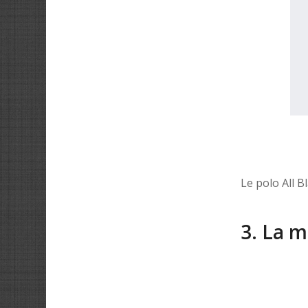
Le polo All B
3. La m