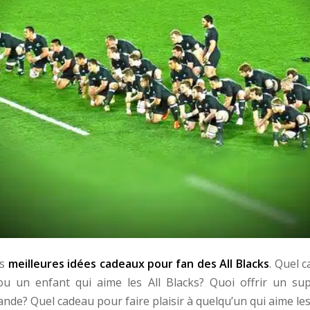
es
meilleures idées cadeaux pour fan des All Blacks
. Quel c
 un enfant qui aime les All Blacks? Quoi offrir un sup
nde? Quel cadeau pour faire plaisir à quelqu’un qui aime les