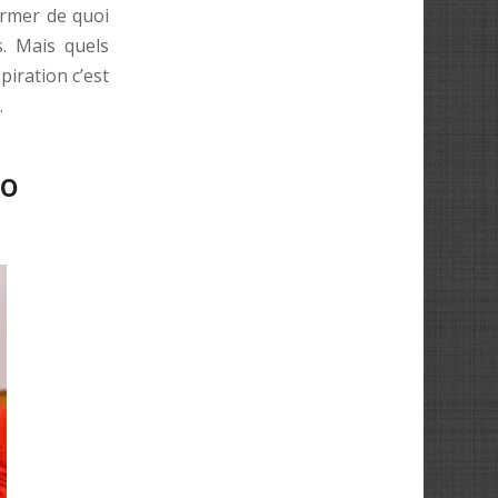
armer de quoi
s. Mais quels
iration c’est
.
uo