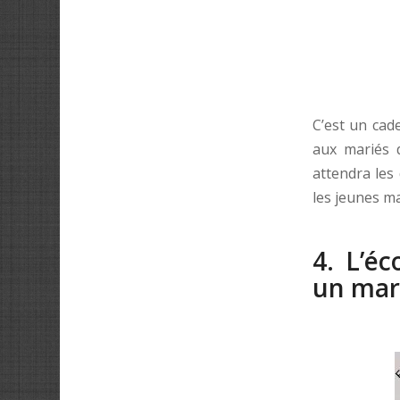
C’est un cad
aux mariés 
attendra les
les jeunes ma
4. L’é
un mari